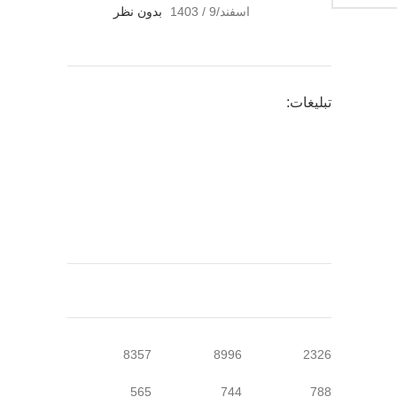
اسفند/9 / 1403
بدون نظر
تبلیغات:
8357
8996
2326
565
744
788