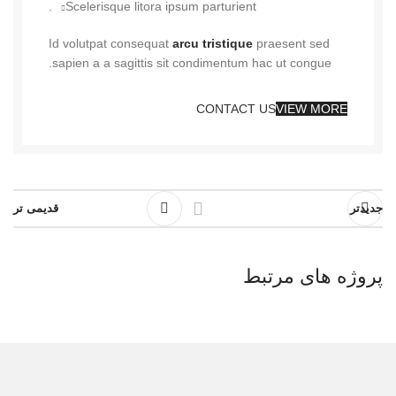
Scelerisque litora ipsum parturient.
Id volutpat consequat
arcu tristique
praesent sed
sapien a a sagittis sit condimentum hac ut congue.
CONTACT US
VIEW MORE
جدیدتر
قدیمی تر
پروژه های مرتبط
Rhoncus quisque sollicitudin
Decor