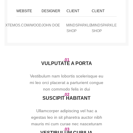
WEBSITE
DESIGNER
CLIENT
CLIENT
XTEMOS.COM/WOOD
JOHN DOE
MINDSPARKLE
MINDSPARKLE
SHOP
SHOP
01.
VULPUTATE A PORTA
Vestibulum nam lobortis scelerisque eu
mi leo orci placerat a parturient congue
non commodo felis in dui
02.
SUSCIPIT HABITANT
Ullamcorper adipiscing vel hac a
egestas leo in sit pharetra auctor nibh
mauris mi cum curae nec nasceturam
03.
VESTIBULUM CUBILIA