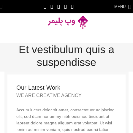
MENU
Et vestibulum quis a
suspendisse
Our Latest Work
WE ARE CREATIVE AGENCY
Accum luctus dolor sit amet, consectetuer adipiscing
elit, sed diam nonummy nibh euismod tincidunt ut
laoreet dolore magna aliquam erat volutpat. Ut wisi
enim ad minim veniam, quis nostrud exerci tation.